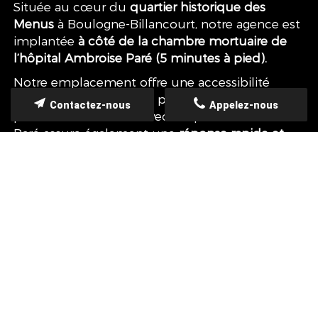
Située au cœur du
quartier historique des
Menus
à Boulogne-Billancourt, notre agence est
implantée
à côté de la chambre mortuaire de
l’hôpital Ambroise Paré (5 minutes à pied).
Notre emplacement offre une accessibilité
facilitant les démarches pour les familles. La
Contactez-nous
Appelez-nous
proximité immédiate avec l'hôpital Ambroise
Paré assure également une
réponse rapide et
efficace
.
Comprenant l'importance de la flexibilité
géographique, notamment en période de deuil,
nous étendons nos services dans
toute l'Île-de-
France et au-delà
.
Dans notre voisinage immédiat ou à une
distance plus éloignée, nous nous engageons à
intervenir là où nos services sont nécessaires.
Nous sommes à votre disposition. Vous pouvez