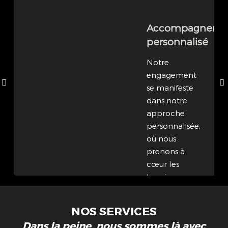
Accompagneme
personnalisé
Notre
engagement
se manifeste
dans notre
approche
personnalisée,
où nous
prenons à
cœur les
besoins
spécifiques de
chaque
NOS SERVICES
famille,
Dans la peine, nous sommes là avec
offrant ainsi