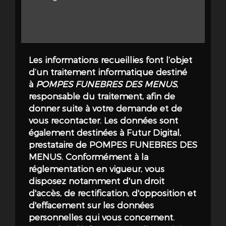
hommage aux vies passées avec élégance et
précision.
Articles funéraires variés, allant des plaques
commémoratives aux urnes spécialement
conçues, qui témoignent d'un savoir-faire
Les informations recueillies font l’objet
exceptionnel et d'un souci du détail inégalé.
d’un traitement informatique destiné
Nos services s'enrichissent également d'un
à
POMPES FUNEBRES DES MENUS
,
savoir-faire artisanal en marbrerie, garantissant
responsable du traitement, afin de
des réalisations uniques et durables. Chaque
donner suite à votre demande et de
monument ou article funéraire est conçu
vous recontacter. Les données sont
pour immortaliser la mémoire du défunt avec
également destinées à Futur Digital,
une qualité esthétique et technique
prestataire de POMPES FUNEBRES DES
remarquable. Nous utilisons des matériaux
MENUS. Conformément à la
nobles et des techniques éprouvées afin de
réglementation en vigueur, vous
créer des hommages
intemporels
, capables
disposez notamment d'un droit
de traverser les générations tout en
d'accès, de rectification, d'opposition et
conservant leur beauté originelle.
d'effacement sur les données
personnelles qui vous concernent.
La diversité et la flexibilité de nos prestations