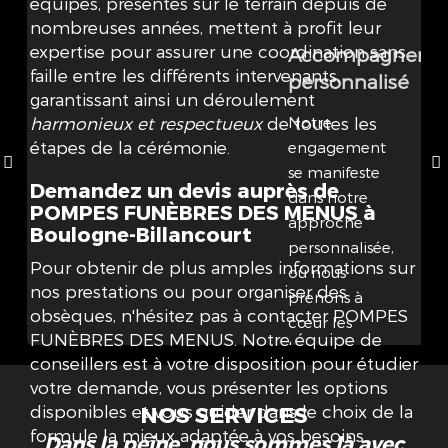
équipes, présentes sur le terrain depuis de
nombreuses années, mettent à profit leur
expertise pour assurer une coordination sans
Accompagneme
faille entre les différents intervenants,
personnalisé
garantissant ainsi un déroulement
Notre
harmonieux et respectueux
de toutes les
étapes de la cérémonie.
engagement
se manifeste
Demandez un devis auprès de
dans notre
POMPES FUNÈBRES DES MENUS à
approche
Boulogne-Billancourt
personnalisée,
Pour obtenir de plus amples informations sur
où nous
nos prestations ou pour organiser des
prenons à
obsèques, n'hésitez pas à contacter POMPES
cœur les
FUNÈBRES DES MENUS. Notre équipe de
besoins
conseillers est à votre disposition pour étudier
spécifiques de
votre demande, vous présenter les options
chaque
NOS SERVICES
disponibles et vous guider dans le choix de la
famille,
formule la mieux adaptée à vos besoins
Dans la peine, nous sommes là avec
offrant ainsi