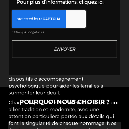
Pour plus d’informations, cliquez
ici
.
font de POMPES FUNÈBRES DES MENUS un
acteur incontournable dans le domaine
funéraire à Boulogne-Billancourt et aux
alentours. Nous nous adaptons aux
demandes particulières et veillons à intégrer
*
Champs obligatoires
des éléments innovants pour personnaliser
chaque service. En plus des prestations
classiques, nous proposons également des
services complémentaires, tels que
l'organisation de cérémonies
commémoratives et la mise en place de
dispositifs d'accompagnement
psychologique pour aider les familles à
surmonter leur deuil.
POURQUOI NOUS CHOISIR ?
Chaque aspect de notre offre est conçu pour
allier tradition et modernité, avec une
attention particulière portée aux détails qui
font la singularité de chaque hommage. Nos