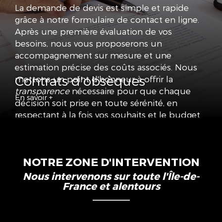
La demande de devis est simple et rapide
grâce à notre formulaire de contact en ligne.
Après une première évaluation de vos
besoins, nous vous proposerons un
accompagnement sur mesure et une
estimation précise des coûts associés. Nous
Contrats d'obsèques
mettons un point d'honneur à offrir la
transparence
nécessaire pour que chaque
En savoir +
décision soit prise en toute sérénité, en
respectant à la fois vos souhaits et le budget
envisagé.
Nos conseillers, disponibles et réactifs, vous
fourniront toutes les informations
NOTRE ZONE D'INTERVENTION
indispensables sur les différentes prestations,
Nous intervenons sur toute l'Île-de-
qu'il s'agisse de l'organisation des obsèques
France et alentours
ou de la personnalisation de monuments
funéraires et d'articles de deuil. En choisissant
POMPES FUNÈBRES DES MENUS, vous faites