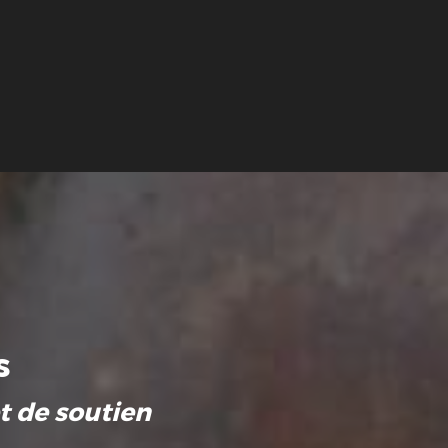
s
t de soutien