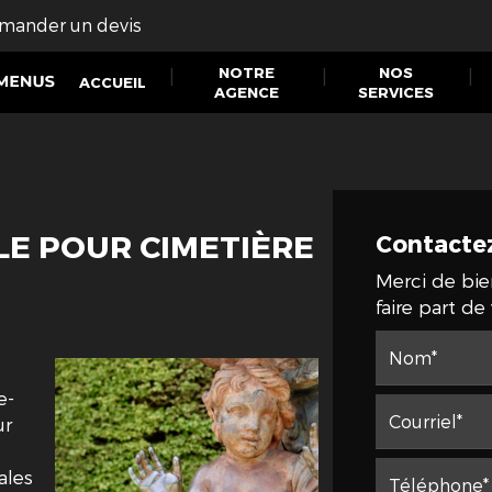
mander un devis
POMPES
NOTRE
NOS
ACCUEIL
FUNÈBRES
AGENCE
SERVICES
DES
MENUS
E POUR CIMETIÈRE
Contacte
Merci de bie
faire part d
e-
ur
ales