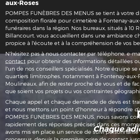
aux-Roses
POMPES FUNÈBRES DES MENUS se tient à votre disp
composition florale pour cimetière à Fontenay-aux-
funéraires dans la région. Nos bureaux, situés à 10
Billancourt, vous accueillent dans une ambiance c
propice à l'écoute et à la compréhension de vos be
N'hésitez pas à nous contacter par téléphone, e-ma
contact
pour obtenir des informations détaillées 
l'un de nos conseillers spécialisés. Notre équipe s
quartiers limitrophes, notamment à Fontenay-aux-Ro
Moulineaux, afin de rester proche de vous et de facil
que soient vos projets ou vos contraintes géograph
Chaque appel et chaque demande de devis est trait
et nous mettons un point d'honneur à répondre
da
POMPES FUNÈBRES DES MENUS, nous savons combie
rapidement des réponses précises dans ces moment
Chaque adie
avons mis en place un service de suivi personnalis
processus, depuis la première prise de contact jus