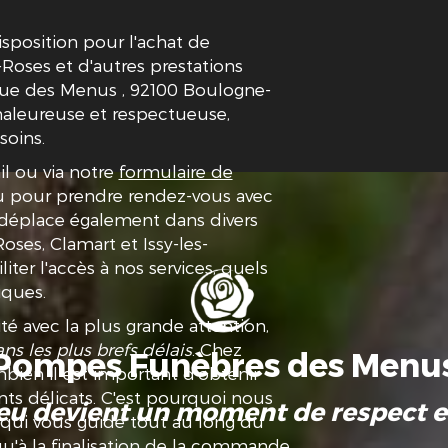
osition pour l'achat de
Roses et d'autres prestations
 Rue des Menus , 92100 Boulogne-
haleureuse et respectueuse,
soins.
il ou via notre
formulaire de
ou pour prendre rendez-vous avec
e déplace également dans divers
ses, Clamart et Issy-les-
iter l'accès à nos services, quels
iques.
é avec la plus grande attention,
ns les plus brefs délais
. Chez
Pompes Funèbres des Menu
n il est important d'obtenir
s délicats. C'est pourquoi nous
u devient un moment de respect e
é qui vous guide tout au long du
qu'à la finalisation de la commande