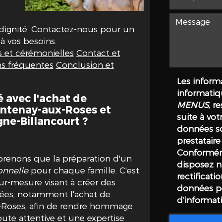
ignité. Contactez-nous pour un
 vos besoins.
s et cérémonielles
Contact et
s fréquentes
Conclusion et
Les informa
informatiq
avec l'achat de
MENUS
, r
ontenay-aux-Roses et
suite à vo
gne-Billancourt ?
données so
prestatai
Conforméme
nons que la préparation d'un
disposez n
onnelle
pour chaque famille. C'est
rectificati
r-mesure visant à créer des
données pe
sées, notamment l'achat de
d’informat
x-Roses, afin de rendre hommage
ute attentive et une expertise