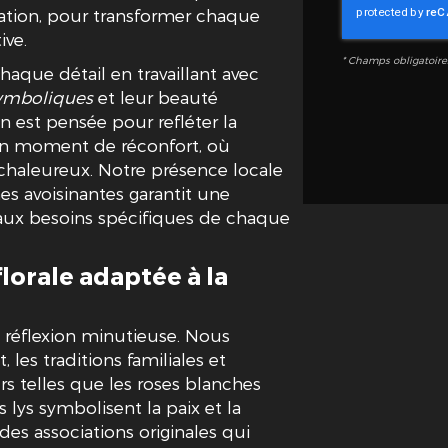
novation, pour transformer chaque
ve.
*
Champs obligatoire
aque détail en travaillant avec
symboliques
et leur beauté
 est pensée pour refléter la
 un moment de réconfort, où
chaleureux. Notre présence locale
s avoisinantes garantit une
é aux besoins spécifiques de chaque
orale adaptée à la
e réflexion minutieuse. Nous
es traditions familiales et
rs telles que les roses blanches
 lys symbolisent la paix et la
es associations originales qui