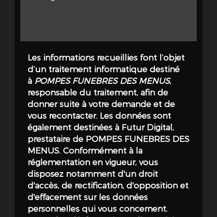
notre accompagnement. L'équipe s'engage à
répondre à chaque interrogation avec clarté
et à éclairer les démarches à venir en fonction
des volontés exprimées. La relation instaurée
entre les familles et POMPES FUNÈBRES DES
Les informations recueillies font l’objet
MENUS se veut avant tout humaine : un
d’un traitement informatique destiné
soutien de tous les instants, combiné à une
à
POMPES FUNEBRES DES MENUS
,
compétence technique solide, garantit que
responsable du traitement, afin de
chaque adieu soit rendu dans le respect et la
donner suite à votre demande et de
bienveillance. En somme, la promesse d'un
vous recontacter. Les données sont
accompagnement personnalisé aux familles
également destinées à Futur Digital,
en deuil à Colombes se traduit par la fusion
prestataire de POMPES FUNEBRES DES
d'un savoir technique éprouvé et d'une
MENUS. Conformément à la
approche résolument humaine, apportant
réglementation en vigueur, vous
réconfort
et assistance dans l'un des
disposez notamment d'un droit
moments les plus éprouvants de la vie.
d'accès, de rectification, d'opposition et
d'effacement sur les données
Services complets pour chaque
personnelles qui vous concernent.
besoin funéraire