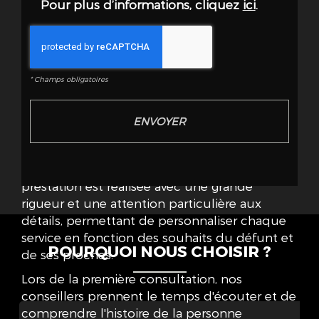
Pour plus d’informations, cliquez
ici
.
Chez POMPES FUNÈBRES DES MENUS, nous
mettons un point d'honneur à offrir une
gamme de services funéraires conçus pour
répondre à toutes les exigences et
*
Champs obligatoires
particularités propres à chaque famille. Notre
offre complète intègre la marbrerie, la gravure,
la personnalisation des monuments
funéraires, ainsi que l'assistance administrative
afin de garantir une prise en charge totale et
sans faille dès le premier contact. Chaque
prestation est réalisée avec une grande
rigueur et une attention particulière aux
détails, permettant de personnaliser chaque
service en fonction des souhaits du défunt et
POURQUOI NOUS CHOISIR ?
de ses proches.
Lors de la première consultation, nos
conseillers prennent le temps d'écouter et de
comprendre l'histoire de la personne