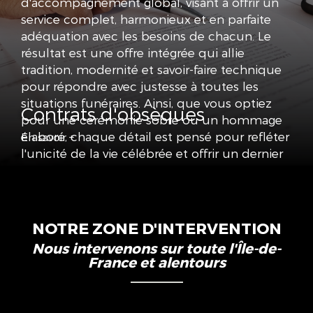
d'accompagnement global, visant à offrir un
service complet, harmonieux et en parfaite
adéquation avec les besoins de chacun. Le
résultat est une offre intégrée qui allie
tradition, modernité et savoir-faire technique
pour répondre avec justesse à toutes les
situations funéraires. Ainsi, que vous optiez
Contrats d'obsèques
pour une cérémonie sobre ou un hommage
élaboré, chaque détail est pensé pour refléter
En savoir +
l'unicité de la vie célébrée et offrir un dernier
hommage empreint de
dignité
et d'émotion.
Contactez-nous pour un devis ou des
questions à Colombes
NOTRE ZONE D'INTERVENTION
Les POMPES FUNÈBRES DES MENUS se
Nous intervenons sur toute l'Île-de-
tiennent à votre entière disposition pour
France et alentours
répondre à toutes vos interrogations
concernant l'organisation des obsèques et les
démarches administratives qui y sont liées. Si