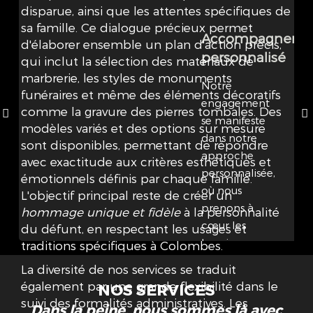
disparue, ainsi que les attentes spécifiques de
sa famille. Ce dialogue précieux permet
Accompagneme
d'élaborer ensemble un plan d'action précis,
personnalisé
qui inclut la sélection des matériaux de
marbrerie, les styles de monuments
Notre
funéraires et même des éléments décoratifs
engagement
comme la gravure des pierres tombales. Des
se manifeste
modèles variés et des options sur mesure
dans notre
sont disponibles, permettant de répondre
approche
avec exactitude aux critères esthétiques et
personnalisée,
émotionnels définis par chaque famille.
où nous
L'objectif principal reste de créer un
prenons à
hommage unique et fidèle
à la personnalité
cœur les
du défunt, en respectant les usages et
besoins
traditions spécifiques à Colombes.
spécifiques de
La diversité de nos services se traduit
chaque
également par une grande flexibilité dans le
NOS SERVICES
famille,
suivi des formalités administratives. Les
Dans la peine, nous sommes là avec
offrant ainsi