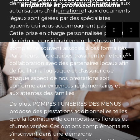
démarches liées aux contrats d'obsèques, aux
empathie et professionnalisme
un service
autorisations d'inhumation et aux documents
funéraire
légaux sont gérées par des spécialistes
unique et
aguerris qui vous accompagnent pas à pas.
respectueux.
Cette prise en charge personnalisée permet
de réduire considérablement le stress et la
complexité souvent associés à ces formalités.
01.
Par ailleurs, nos équipes travaillent en étroite
collaboration avec des partenaires locaux afin
de faciliter la logistique et d'assurer que
chaque aspect de nos prestations soit
conforme aux exigences réglementaires et
aux attentes des familles.
De plus, POMPES FUNÈBRES DES MENUS
propose des prestations additionnelles telles
que la fourniture de compositions florales et
d'urnes variées. Ces options complémentaires
s'inscrivent dans une démarche